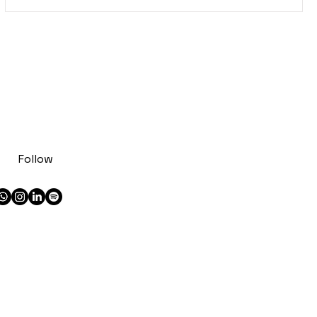
ente
os
Follow