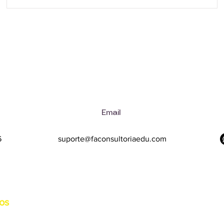
A Consultoria e Educação Corporativa atua exclusivam
a esfera consultiva e educacional, não prestando serviç
privativos da advocacia
Email
6
suporte@faconsultoriaedu.com
dos
Assine para saber as novidades
sobre nossos cursos e mentorias:
dições