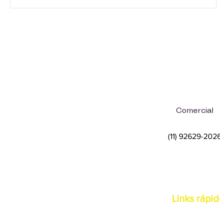
A F
n
Comercial
(11) 92629-202
Links rápi
Termos e con