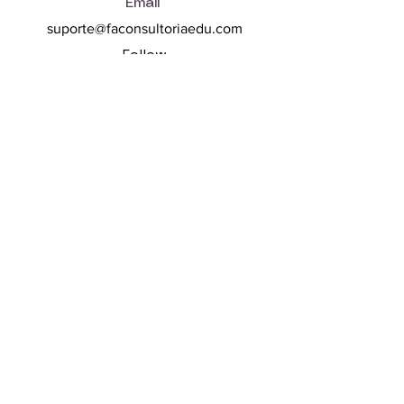
Email
suporte@faconsultoriaedu.com
Follow
Links rápidos
Termos e condições
Política de privacidade
Política de Cookies
Assine para saber as novidades
sobre nossos cursos e mentorias:
Email