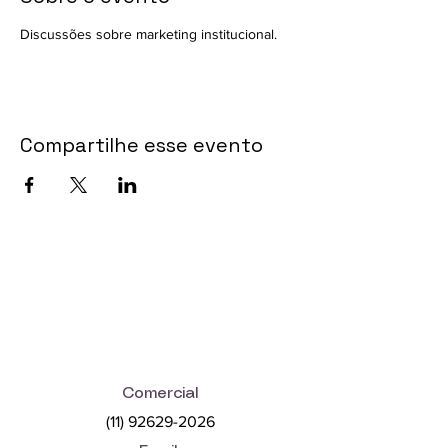
Discussões sobre marketing institucional.
Compartilhe esse evento
A FA Consultoria e Educação
Corporativa atua exclusivamente
na esfera consultiva e
educacional, não prestando
serviços privativos da advocacia
Comercial
(11) 92629-2026