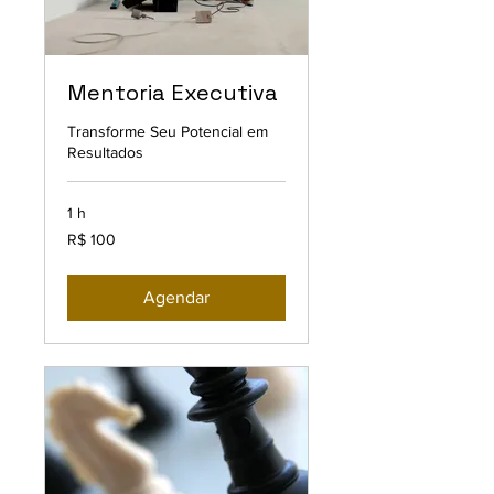
Mentoria Executiva
Transforme Seu Potencial em
Resultados
1 h
100
R$ 100
Reais
brasileiros
Agendar