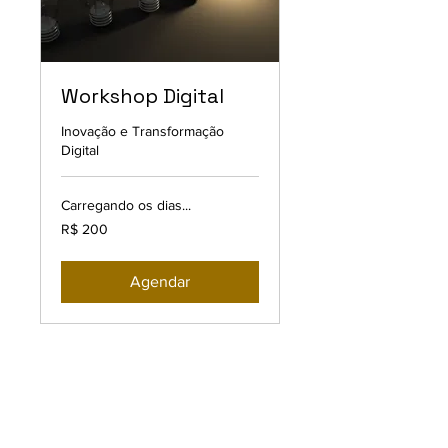
Workshop Digital
Inovação e Transformação
Digital
Carregando os dias...
200
R$ 200
Reais
brasileiros
Agendar
A FA Consultoria e Educação
Corporativa atua exclusivamente
na esfera consultiva e
educacional, não prestando