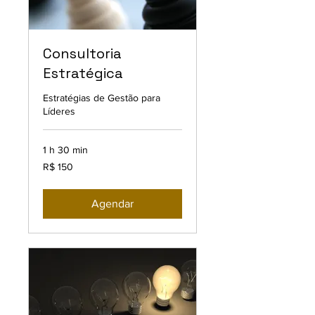
Consultoria
Estratégica
Estratégias de Gestão para
Líderes
1 h 30 min
150
R$ 150
Reais
brasileiros
Agendar